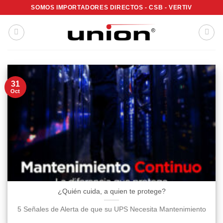
Saltar
SOMOS IMPORTADORES DIRECTOS - CSB - VERTIV
al
contenido
31
Oct
¿Quién cuida, a quien te protege?
5 Señales de Alerta de que su UPS Necesita Mantenimiento