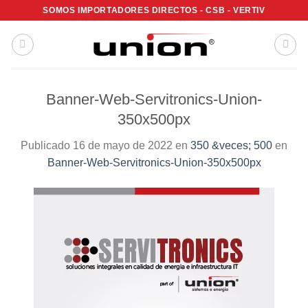
Saltar
SOMOS IMPORTADORES DIRECTOS - CSB - VERTIV
al
contenido
Banner-Web-Servitronics-Union-
350x500px
Publicado
16 de mayo de 2022
en
350 &veces; 500
en
Banner-Web-Servitronics-Union-350x500px